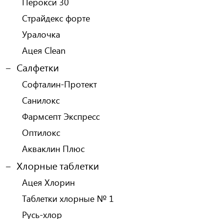
Перокси 30
Страйдекс форте
Уралочка
Ацея Clean
Салфетки
Софталин-Протект
Санилокс
Фармсепт Экспресс
Оптилокс
Акваклин Плюс
Хлорные таблетки
Ацея Хлорин
Таблетки хлорные № 1
Русь-хлор